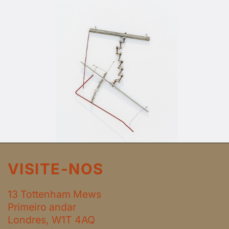
VISITE-NOS
13 Tottenham Mews
Primeiro andar
Londres, W1T 4AQ